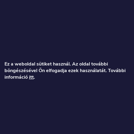
Mi vagyunk az exkluzív Engwe és Kukirin hivatalos viszonteladó
és vásárló által ellenőrzött üzlet az Arukereso-n!
L
á
Ez a weboldal sütiket használ. Az oldal további
böngészésével Ön elfogadja ezek használatát. További
b
információ
itt
.
l
é
Veronika
c
info
@
toproller.hu