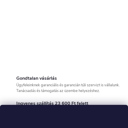
Gondtalan vásárlás
Ügyfeleinknek garanciális és garancián túli szervizt is vállalunk.
Tanácsadás és támogatás az üzembe helyezéshez.
Ingyenes szállítás 23 600 Ft felett
Az árut a megrendeléstől számított 48 órán belül tudjuk szállítani!
Vevők által ellenőrzött