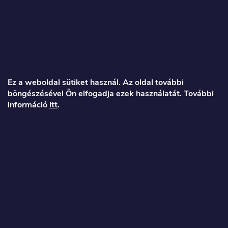
L
á
Ez a weboldal sütiket használ. Az oldal további
böngészésével Ön elfogadja ezek használatát. További
b
információ
itt
.
l
é
Veronika
c
info
@
toproller.hu
+36 1 998 9122