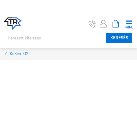
Ugrás
a
fő
KOSÁR
tartalomhoz
KERESÉS
KuKirin G2