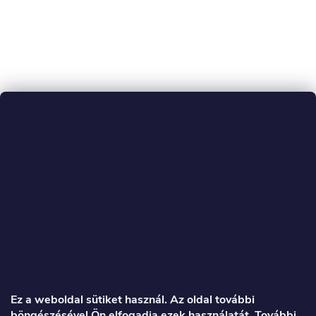
L
á
Ez a weboldal sütiket használ. Az oldal további
böngészésével Ön elfogadja ezek használatát. További