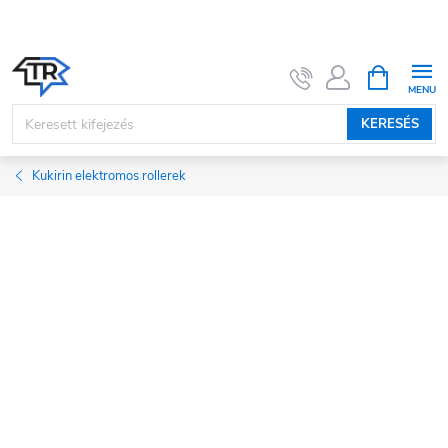
Ugrás
a
fő
KOSÁR
tartalomhoz
KERESÉS
Kukirin elektromos rollerek