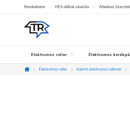
Ugrás
Rendelésem
HÉA nélküli vásárlás
Általános Szerződé
a
fő
tartalomhoz
Elektromos roller
Elektromos kerékpá
Elektromos roller
Kukirin elektromos rollerek
Kezdőlap