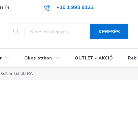
+36 1 998 9122
si Feltételek (ÁSZF)
KERESÉS
r
Okos otthon
OUTLET - AKCIÓ
Rekl
KuKirin G2 ULTRA