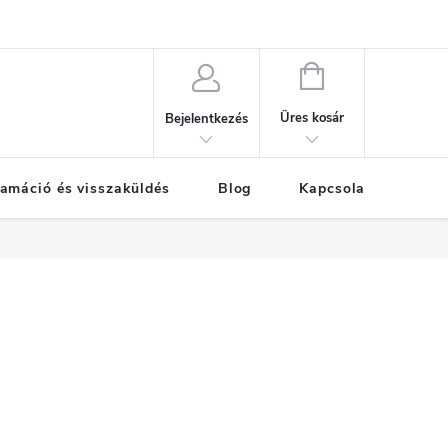
KOSÁR
Üres kosár
Bejelentkezés
amáció és visszaküldés
Blog
Kapcsolat
Már