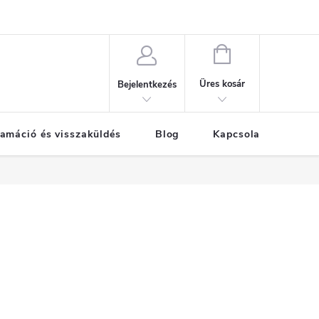
KOSÁR
Üres kosár
Bejelentkezés
amáció és visszaküldés
Blog
Kapcsolat
Már