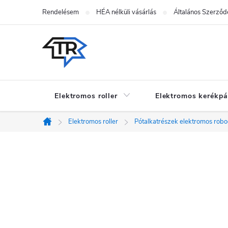
Ugrás
Rendelésem
HÉA nélküli vásárlás
Általános Szerződé
a
fő
tartalomhoz
Elektromos roller
Elektromos kerékpá
Elektromos roller
Pótalkatrészek elektromos rob
Kezdőlap