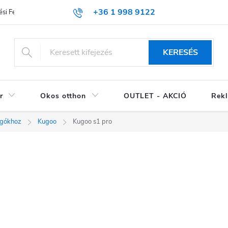
+36 1 998 9122
si Feltételek (ÁSZF)
KERESÉS
r
Okos otthon
OUTLET - AKCIÓ
Rekl
ogókhoz
Kugoo
Kugoo s1 pro