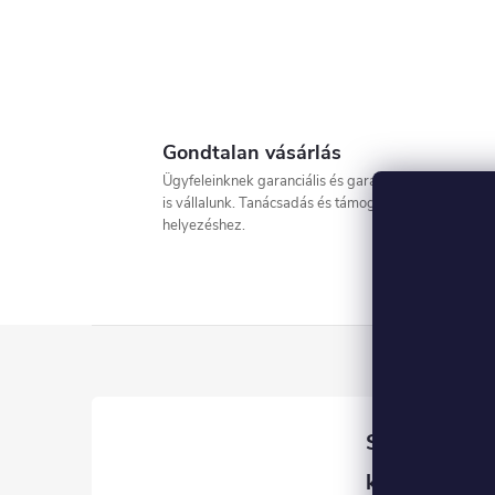
Gondtalan vásárlás
Ügyfeleinknek garanciális és garancián túli szervizt
is vállalunk. Tanácsadás és támogatás az üzembe
helyezéshez.
L
á
b