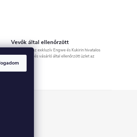
Vevők által ellenőrzött
Mi vagyunk az exkluzív Engwe és Kukirin hivatalos
viszonteladó és vásárló által ellenőrzött üzlet az
Arukereso-n!
fogadom