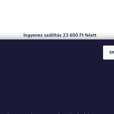
Ingyenes szállítás 23 600 Ft felett
Az árut a megrendeléstől számított 48 órán belül
tudjuk szállítani!
El