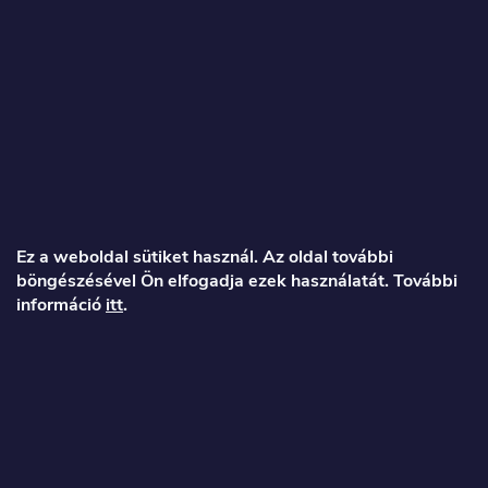
Vevők által ellenőrzött
Mi vagyunk az exkluzív Engwe és Kukirin hivatalos viszonteladó
és vásárló által ellenőrzött üzlet az Arukereso-n!
L
á
Ez a weboldal sütiket használ. Az oldal további
böngészésével Ön elfogadja ezek használatát. További
b
információ
itt
.
l
é
Veronika
c
info
@
toproller.hu