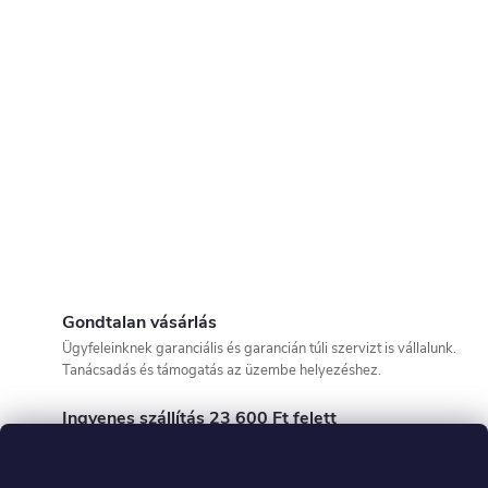
Gondtalan vásárlás
Ügyfeleinknek garanciális és garancián túli szervizt is vállalunk.
Tanácsadás és támogatás az üzembe helyezéshez.
Ingyenes szállítás 23 600 Ft felett
Az árut a megrendeléstől számított 48 órán belül tudjuk szállítani!